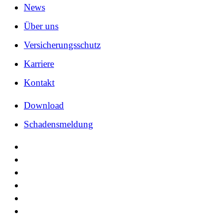
Menu
News
Über uns
Versicherungs­schutz
Karriere
Kontakt
Down­load
Scha­dens­mel­dung
facebook
linkedin
instagram
xing
phone
email