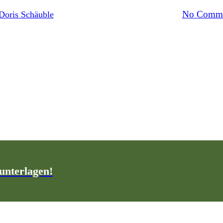
22. Mai 2018
Oktober 15th, 2018
No Comme
Doris Schäuble
unterlagen!