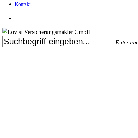
Kontakt
search
Enter um 
Close
Search
Daten­sch