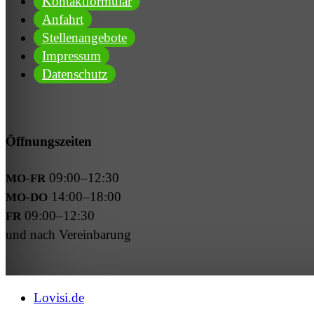
Kontakt­for­mu­lar
Anfahrt
Stel­len­an­ge­bote
Impres­sum
Daten­schutz
Öffnungs­zei­ten
09:00–12:30
MO-FR
14:00–18:00
MO-DO
09:00–12:30
FR
und nach Vereinbarung
Close
Lovisi.de