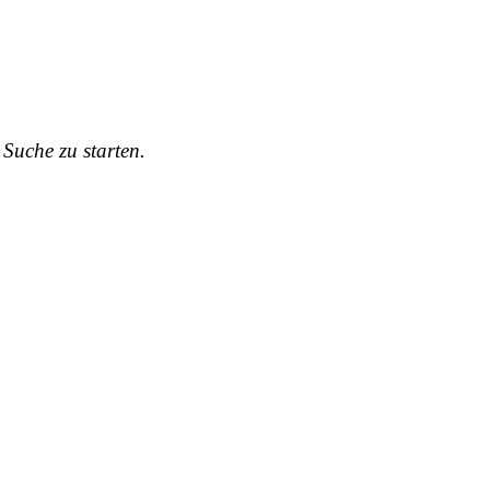
Suche zu starten.
Allgemein
utz­grund­ver­ord­nung in al